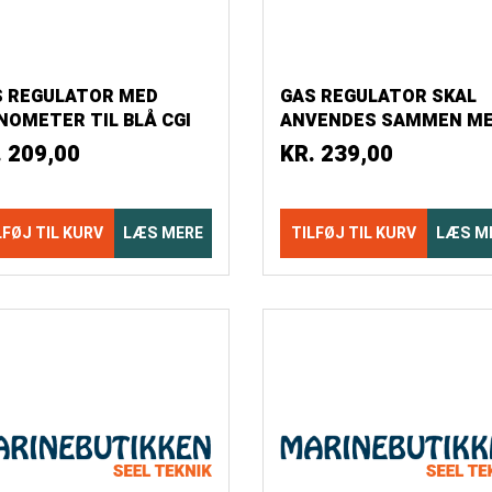
S REGULATOR MED
GAS REGULATOR SKAL
OMETER TIL BLÅ CGI
ANVENDES SAMMEN M
SFLASKER
LUKKEVENTIL 1094598
.
209,00
KR.
239,00
LFØJ TIL KURV
LÆS MERE
TILFØJ TIL KURV
LÆS M