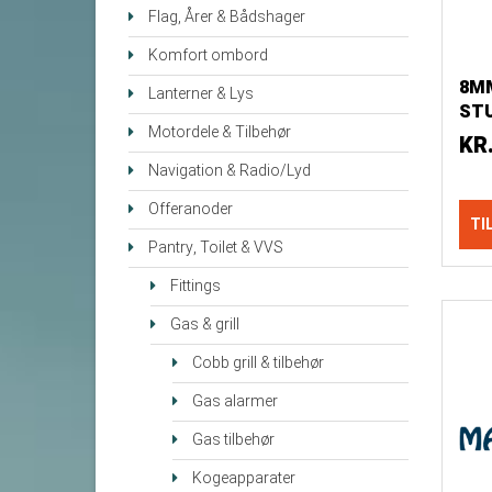
Flag, Årer & Bådshager
Komfort ombord
8M
Lanterner & Lys
ST
Motordele & Tilbehør
ME
KR
Navigation & Radio/Lyd
Offeranoder
TI
Pantry, Toilet & VVS
Fittings
Gas & grill
Cobb grill & tilbehør
Gas alarmer
Gas tilbehør
Kogeapparater