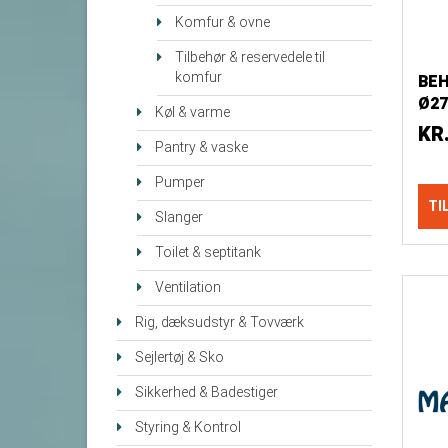
Komfur & ovne
Tilbehør & reservedele til
komfur
BEH
Ø2
Køl & varme
KR
Pantry & vaske
Pumper
TI
Slanger
Toilet & septitank
Ventilation
Rig, dæksudstyr & Tovværk
Sejlertøj & Sko
Sikkerhed & Badestiger
Styring & Kontrol