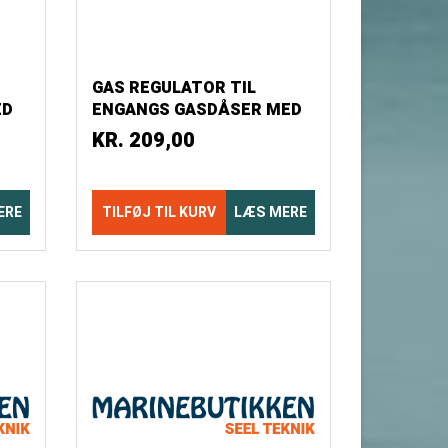
GAS REGULATOR TIL
ED
ENGANGS GASDÅSER MED
GEVIND
KR.
209,00
ERE
TILFØJ TIL KURV
LÆS MERE