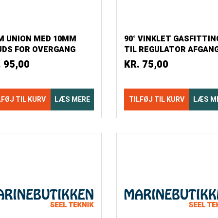
M UNION MED 10MM
90° VINKLET GASFITTIN
UDS FOR OVERGANG
TIL REGULATOR AFGAN
LLEM KOBBERRØR OG
BLISTER
.
95,00
KR.
75,00
LFØJ TIL KURV
LÆS MERE
TILFØJ TIL KURV
LÆS M