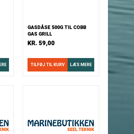
GASDÅSE 500G TIL COBB
GAS GRILL
KR.
59,00
ERE
TILFØJ TIL KURV
LÆS MERE