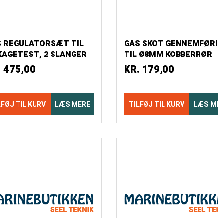
S REGULATORSÆT TIL
GAS SKOT GENNEMFØR
AGETEST, 2 SLANGER
TIL Ø8MM KOBBERRØR
1 STOP HANE
BLISTER
.
475,00
KR.
179,00
LFØJ TIL KURV
LÆS MERE
TILFØJ TIL KURV
LÆS M