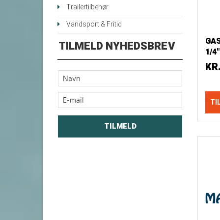
Trailertilbehør
Vandsport & Fritid
GA
TILMELD NYHEDSBREV
1/4
SL
KR
TI