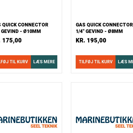
S QUICK CONNECTOR
GAS QUICK CONNECTOR
" GEVIND - Ø10MM
1/4" GEVIND - Ø8MM
ANGESTUDS BLISTER
SLANGESTUDS BLISTER
.
175,00
KR.
195,00
LFØJ TIL KURV
LÆS MERE
TILFØJ TIL KURV
LÆS M