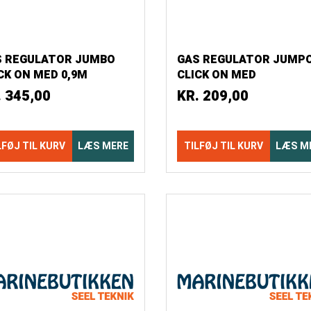
S REGULATOR JUMBO
GAS REGULATOR JUMP
CK ON MED 0,9M
CLICK ON MED
NGE...
MANOMETER &
.
345,00
KR.
209,00
SLANGESTUDS...
LFØJ TIL KURV
LÆS MERE
TILFØJ TIL KURV
LÆS M