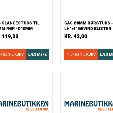
 SLANGESTUDS TIL
GAS Ø8MM RØRSTUDS -
MM RØR -Ø10MM
LH1/4" GEVIND BLISTER
NGE BLISTER
.
119,00
KR.
42,00
LFØJ TIL KURV
LÆS MERE
TILFØJ TIL KURV
LÆS M