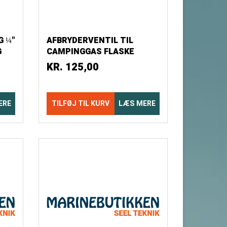
G ¼"
AFBRYDERVENTIL TIL
G
CAMPINGGAS FLASKE
M16X1,5-KLF, TYSK REG.
KR.
125,00
ERE
TILFØJ TIL KURV
LÆS MERE