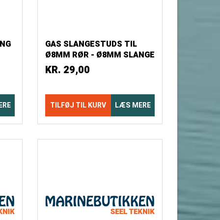
ING
GAS SLANGESTUDS TIL
Ø8MM RØR - Ø8MM SLANGE
BLISTER
KR.
29,00
ERE
TILFØJ TIL KURV
LÆS MERE