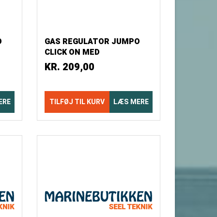
O
GAS REGULATOR JUMPO
CLICK ON MED
MANOMETER OG 1/4"
KR.
209,00
GEVIND
ERE
TILFØJ TIL KURV
LÆS MERE