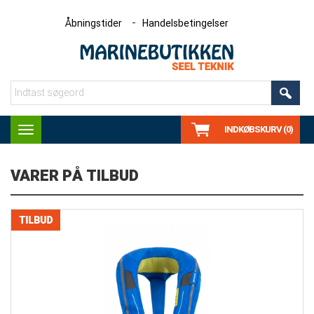
Åbningstider
Handelsbetingelser
INDKØBSKURV (0)
Toggle
navigation
VARER PÅ TILBUD