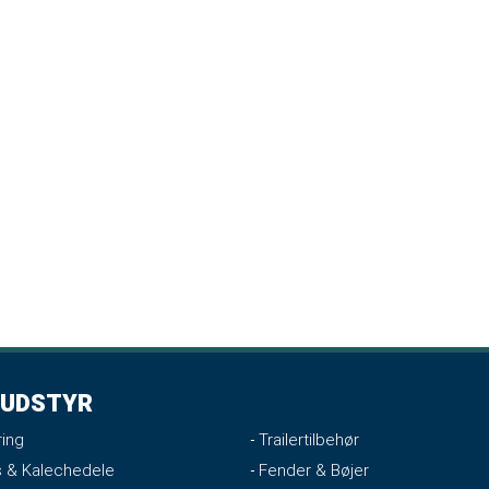
UDSTYR
ing
Trailertilbehør
 & Kalechedele
Fender & Bøjer