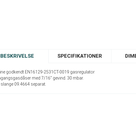
BESKRIVELSE
SPECIFIKATIONER
DIM
ine godkendt EN16129-2531CT-0019 gasregulator
 engangsgasdåser med 7/16” gevind. 30 mbar.
 slange 09.4664 separat.