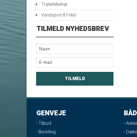
Trailertilbehør
Vandsport & Fritid
TILMELD NYHEDSBREV
GENVEJE
BÅD
Tilbud
Anker
Bedding
Dæks