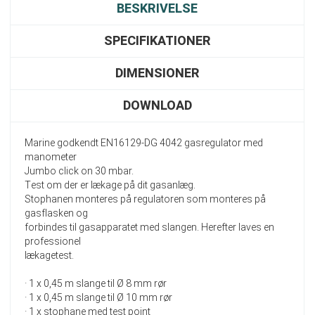
BESKRIVELSE
SPECIFIKATIONER
DIMENSIONER
DOWNLOAD
Marine godkendt EN16129-DG 4042 gasregulator med
manometer
Jumbo click on 30 mbar.
Test om der er lækage på dit gasanlæg.
Stophanen monteres på regulatoren som monteres på
gasflasken og
forbindes til gasapparatet med slangen. Herefter laves en
professionel
lækagetest.
· 1 x 0,45 m slange til Ø 8 mm rør
· 1 x 0,45 m slange til Ø 10 mm rør
· 1 x stophane med test point