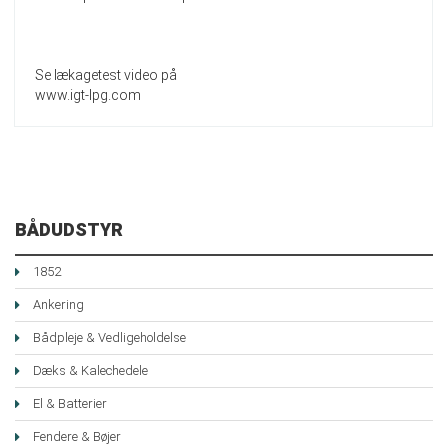
Se lækagetest video på
www.igt-lpg.com
BÅDUDSTYR
1852
Ankering
Bådpleje & Vedligeholdelse
Dæks & Kalechedele
El & Batterier
Fendere & Bøjer